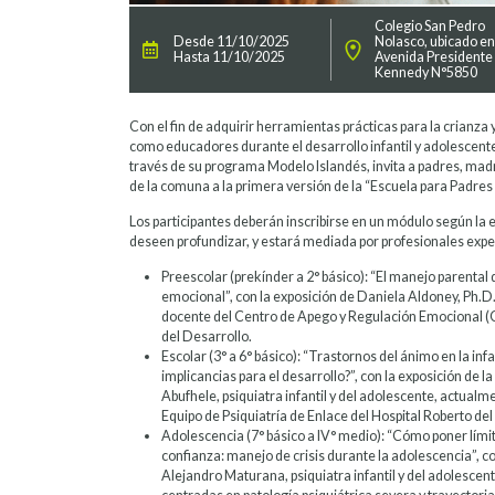
Colegio San Pedro
Desde 11/10/2025
Nolasco, ubicado e
Hasta 11/10/2025
Avenida Presidente
Kennedy N°5850
Con el fin de adquirir herramientas prácticas para la crianza 
como educadores durante el desarrollo infantil y adolescente
través de su programa Modelo Islandés, invita a padres, mad
de la comuna a la primera versión de la “Escuela para Padres
Los participantes deberán inscribirse en un módulo según la et
deseen profundizar, y estará mediada por profesionales expe
Preescolar (prekínder a 2° básico): “El manejo parental
emocional”, con la exposición de Daniela Aldoney, Ph.D.
docente del Centro de Apego y Regulación Emocional (
del Desarrollo.
Escolar (3° a 6° básico): “Trastornos del ánimo en la inf
implicancias para el desarrollo?”, con la exposición de 
Abufhele, psiquiatra infantil y del adolescente, actual
Equipo de Psiquiatría de Enlace del Hospital Roberto del 
Adolescencia (7° básico a IV° medio): “Cómo poner límit
confianza: manejo de crisis durante la adolescencia”, co
Alejandro Maturana, psiquiatra infantil y del adolescen