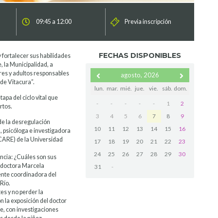
n
09:45 a 12:00
Previa inscripción
FECHAS DISPONIBLES
y fortalecer sus habilidades
, la Municipalidad, a
res y adultos responsables
agosto, 2026
 de Vitacura”.
lun.
mar.
mié.
jue.
vie.
sáb.
dom.
apa del ciclo vital que
-
-
-
-
-
1
2
rtos.
3
4
5
6
7
8
9
 de la desregulación
10
11
12
13
14
15
16
, psicóloga e investigadora
CARE) de la Universidad
17
18
19
20
21
22
23
24
25
26
27
28
29
30
ancia: ¿Cuáles son sus
la doctora Marcela
31
-
mente coordinadora del
Río.
es y no perder la
n la exposición del doctor
te, con investigaciones