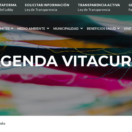
ATAFORMA
SOLICITAR INFORMACIÓN
TRANSPARENCIA ACTIVA
G
del Lobby
Ley de Transparencia
Ley de Transparencia
Pa
MITES
MEDIO AMBIENTE
MUNICIPALIDAD
BENEFICIOS SALUD
VIVE
GENDA VITACU
uska