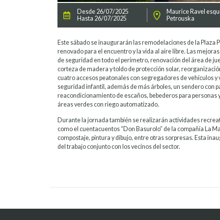
Desde 26/07/2025
Maurice Ravel esqu
Hasta 26/07/2025
Petrouska
Este sábado se inaugurarán las remodelaciones de la Plaza 
renovado para el encuentro y la vida al aire libre. Las mejora
de seguridad en todo el perímetro, renovación del área de jue
corteza de madera y toldo de protección solar, reorganización
cuatro accesos peatonales con segregadores de vehículos y 
seguridad infantil, además de más árboles, un sendero con p
reacondicionamiento de escaños, bebederos para personas y
áreas verdes con riego automatizado.
Durante la jornada también se realizarán actividades recreati
como el cuentacuentos “Don Basurolo” de la compañía La Mal
compostaje, pintura y dibujo, entre otras sorpresas. Esta ina
del trabajo conjunto con los vecinos del sector.