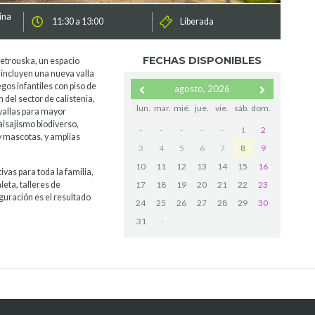
ina
11:30 a 13:00
Liberada
FECHAS DISPONIBLES
Petrouska, un espacio
s incluyen una nueva valla
gos infantiles con piso de
agosto, 2026
 del sector de calistenia,
lun.
mar.
mié.
jue.
vie.
sáb.
dom.
vallas para mayor
aisajismo biodiverso,
-
-
-
-
-
1
2
 mascotas, y amplias
3
4
5
6
7
8
9
10
11
12
13
14
15
16
vas para toda la familia,
17
18
19
20
21
22
23
eta, talleres de
uguración es el resultado
24
25
26
27
28
29
30
31
-