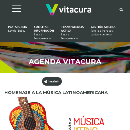
PLATAFORMA
SOLICITAR
TRANSPARENCIA
GESTIÓN ABIERTA
Ley del Lobby
INFORMACIÓN
ACTIVA
Panel de ingresos,
Ley de
Ley de
gastos y personal
Saltar al contenido
Transparencia
Transparencia
AGENDA VITACURA
Imprimir
HOMENAJE A LA MÚSICA LATINOAMERICANA