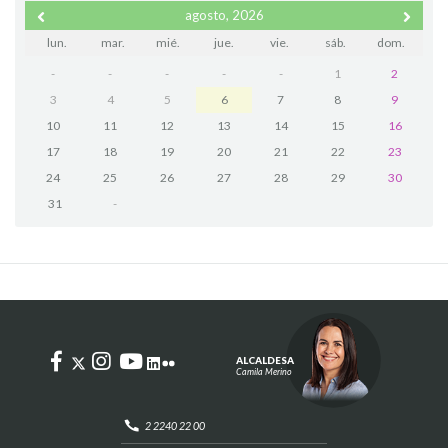
agosto, 2026
lun.
mar.
mié.
jue.
vie.
sáb.
dom.
-
-
-
-
-
1
2
3
4
5
6
7
8
9
10
11
12
13
14
15
16
17
18
19
20
21
22
23
24
25
26
27
28
29
30
31
-
ALCALDESA
Camila Merino
2 2240 22 00