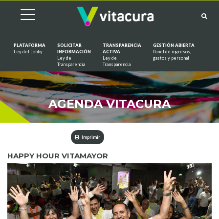
PLATAFORMA
SOLICITAR
TRANSPARENCIA
GESTIÓN ABIERTA
Ley del Lobby
INFORMACIÓN
ACTIVA
Panel de ingresos,
Ley de
Ley de
gastos y personal
Saltar al contenido
Transparencia
Transparencia
AGENDA VITACURA
Imprimir
HAPPY HOUR VITAMAYOR