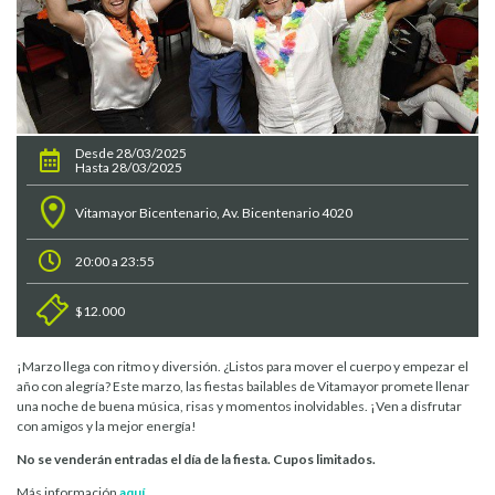
Desde 28/03/2025
Hasta 28/03/2025
Vitamayor Bicentenario, Av. Bicentenario 4020
20:00 a 23:55
$12.000
¡Marzo llega con ritmo y diversión. ¿Listos para mover el cuerpo y empezar el
año con alegría? Este marzo, las fiestas bailables de Vitamayor promete llenar
una noche de buena música, risas y momentos inolvidables. ¡Ven a disfrutar
con amigos y la mejor energía!
No se venderán entradas el día de la fiesta. Cupos limitados.
Más información
aquí.