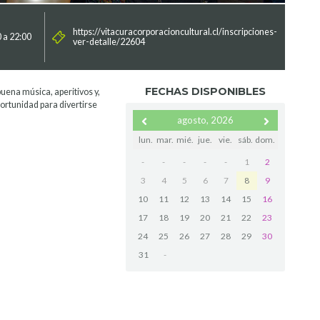
https://vitacuracorporacioncultural.cl/inscripciones-
 a 22:00
ver-detalle/22604
FECHAS DISPONIBLES
buena música, aperitivos y,
ortunidad para divertirse
agosto, 2026
lun.
mar.
mié.
jue.
vie.
sáb.
dom.
-
-
-
-
-
1
2
3
4
5
6
7
8
9
10
11
12
13
14
15
16
17
18
19
20
21
22
23
24
25
26
27
28
29
30
31
-