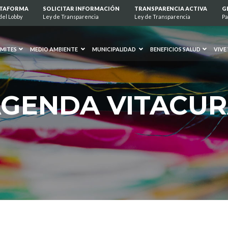
ATAFORMA
SOLICITAR INFORMACIÓN
TRANSPARENCIA ACTIVA
G
del Lobby
Ley de Transparencia
Ley de Transparencia
Pa
MITES
MEDIO AMBIENTE
MUNICIPALIDAD
BENEFICIOS SALUD
VIVE
GENDA VITACU