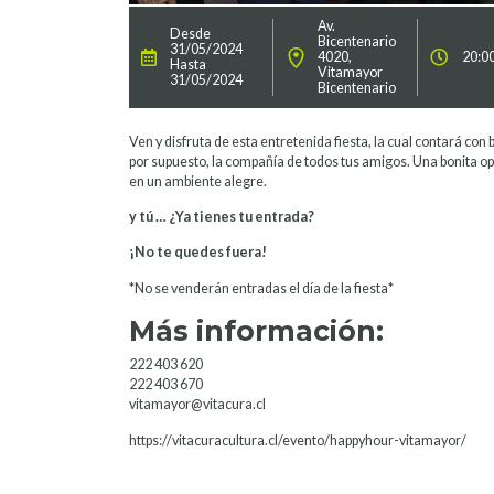
Av.
Desde
Bicentenario
31/05/2024
4020,
20:00
Hasta
Vitamayor
31/05/2024
Bicentenario
Ven y disfruta de esta entretenida fiesta, la cual contará con 
por supuesto, la compañía de todos tus amigos. Una bonita op
en un ambiente alegre.
y tú … ¿Ya tienes tu entrada?
¡No te quedes fuera!
*No se venderán entradas el día de la fiesta*
Más información:
222 403 620
222 403 670
vitamayor@vitacura.cl
https://vitacuracultura.cl/evento/happyhour-vitamayor/