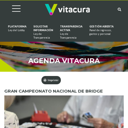
PLATAFORMA
SOLICITAR
TRANSPARENCIA
GESTIÓN ABIERTA
Ley del Lobby
INFORMACIÓN
ACTIVA
Panel de ingresos,
Ley de
Ley de
gastos y personal
Saltar al contenido
Transparencia
Transparencia
AGENDA VITACURA
Imprimir
GRAN CAMPEONATO NACIONAL DE BRIDGE