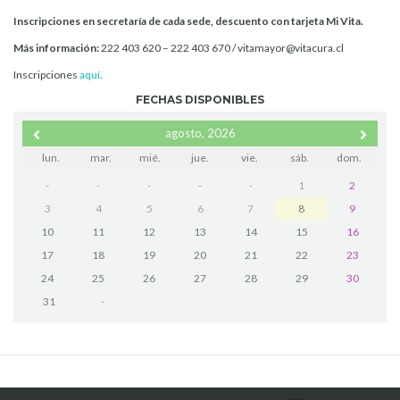
Inscripciones en secretaría de cada sede, descuento con tarjeta Mi Vita.
Más información:
222 403 620 – 222 403 670 / vitamayor@vitacura.cl
Inscripciones
aquí
.
FECHAS DISPONIBLES
agosto, 2026
lun.
mar.
mié.
jue.
vie.
sáb.
dom.
-
-
-
-
-
1
2
3
4
5
6
7
8
9
10
11
12
13
14
15
16
17
18
19
20
21
22
23
24
25
26
27
28
29
30
31
-