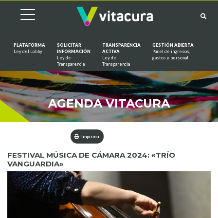
PLATAFORMA
SOLICITAR
TRANSPARENCIA
GESTIÓN ABIERTA
Ley del Lobby
INFORMACIÓN
ACTIVA
Panel de ingresos,
Ley de
Ley de
gastos y personal
Saltar al contenido
Transparencia
Transparencia
AGENDA VITACURA
Imprimir
FESTIVAL MÚSICA DE CÁMARA 2024: «TRÍO
VANGUARDIA»