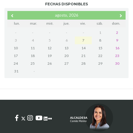
FECHAS DISPONIBLES
agosto, 2026
lun.
mar.
mié.
jue.
vie.
sáb.
dom.
-
-
-
-
-
1
2
3
4
5
6
7
8
9
10
11
12
13
14
15
16
17
18
19
20
21
22
23
24
25
26
27
28
29
30
31
-
ALCALDESA
Camila Merino