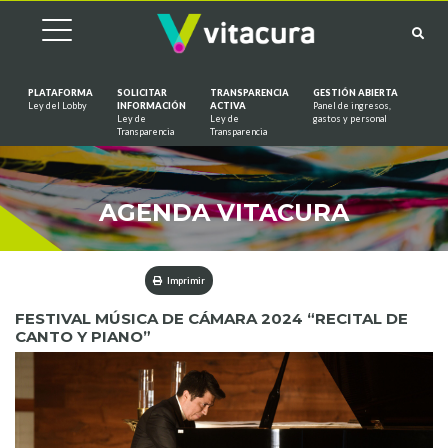
PLATAFORMA
SOLICITAR
TRANSPARENCIA
GESTIÓN ABIERTA
Ley del Lobby
INFORMACIÓN
ACTIVA
Panel de ingresos,
Ley de
Ley de
gastos y personal
Saltar al contenido
Transparencia
Transparencia
AGENDA VITACURA
Imprimir
FESTIVAL MÚSICA DE CÁMARA 2024 “RECITAL DE
CANTO Y PIANO”