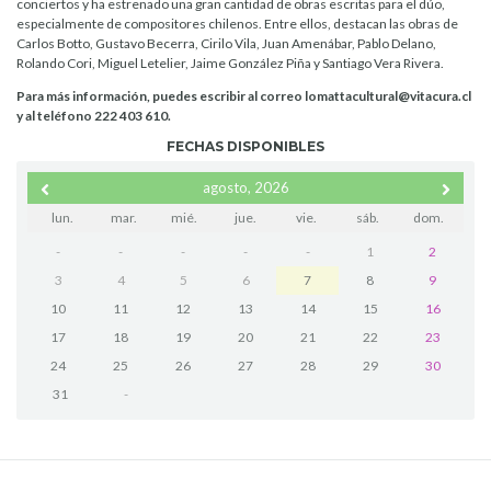
conciertos y ha estrenado una gran cantidad de obras escritas para el dúo,
especialmente de compositores chilenos. Entre ellos, destacan las obras de
Carlos Botto, Gustavo Becerra, Cirilo Vila, Juan Amenábar, Pablo Delano,
Rolando Cori, Miguel Letelier, Jaime González Piña y Santiago Vera Rivera.
Para más información, puedes escribir al correo lomattacultural@vitacura.cl
y al teléfono 222 403 610.
FECHAS DISPONIBLES
agosto, 2026
lun.
mar.
mié.
jue.
vie.
sáb.
dom.
-
-
-
-
-
1
2
3
4
5
6
7
8
9
10
11
12
13
14
15
16
17
18
19
20
21
22
23
24
25
26
27
28
29
30
31
-