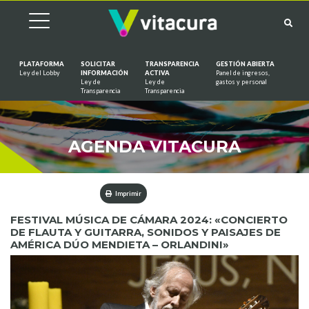
PLATAFORMA
SOLICITAR
TRANSPARENCIA
GESTIÓN ABIERTA
Ley del Lobby
INFORMACIÓN
ACTIVA
Panel de ingresos,
Ley de
Ley de
gastos y personal
Saltar al contenido
Transparencia
Transparencia
AGENDA VITACURA
Imprimir
FESTIVAL MÚSICA DE CÁMARA 2024: «CONCIERTO
DE FLAUTA Y GUITARRA, SONIDOS Y PAISAJES DE
AMÉRICA DÚO MENDIETA – ORLANDINI»