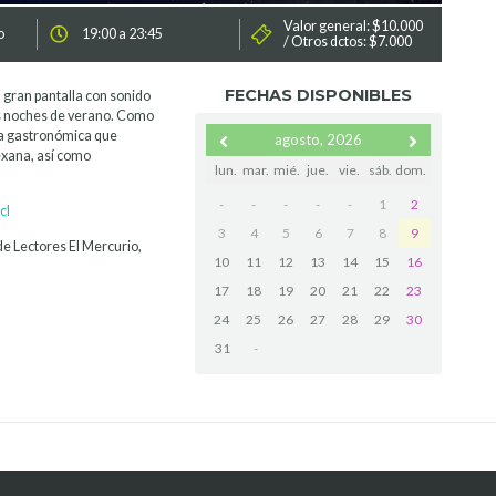
Valor general: $10.000
o
19:00 a 23:45
/ Otros dctos: $7.000
FECHAS DISPONIBLES
 gran pantalla con sonido
las noches de verano. Como
rta gastronómica que
agosto, 2026
exana, así como
lun.
mar.
mié.
jue.
vie.
sáb.
dom.
-
-
-
-
-
1
2
cl
3
4
5
6
7
8
9
de Lectores El Mercurio,
10
11
12
13
14
15
16
17
18
19
20
21
22
23
24
25
26
27
28
29
30
31
-