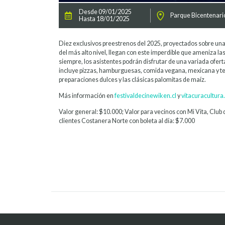
Desde 09/01/2025
Parque Bicentenari
Hasta 18/01/2025
Diez exclusivos preestrenos del 2025, proyectados sobre una
del más alto nivel, llegan con este imperdible que ameniza 
siempre, los asistentes podrán disfrutar de una variada ofe
incluye pizzas, hamburguesas, comida vegana, mexicana y t
preparaciones dulces y las clásicas palomitas de maíz.
Más información en
festivaldecinewiken.cl
y
vitacuracultura.
Valor general: $10.000; Valor para vecinos con Mi Vita, Club 
clientes Costanera Norte con boleta al día: $7.000