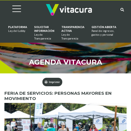
PLATAFORMA
SOLICITAR
TRANSPARENCIA
GESTIÓN ABIERTA
Ley del Lobby
INFORMACIÓN
ACTIVA
Panel de ingresos,
Ley de
Ley de
gastos y personal
Saltar al contenido
Transparencia
Transparencia
AGENDA VITACURA
Imprimir
FERIA DE SERVICIOS: PERSONAS MAYORES EN
MOVIMIENTO