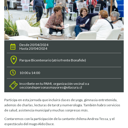
Desde 20/04/2024
Hasta 20/04/2024
Parque Bicentenario (atrio frente Bonafide)
10:00 a 14:00
Inscríbete en tu PAMI, organización vecinal o a
secciondepersonasmayores@vitacura.cl
Participa en esta jornada que incluirá clases de yoga, gimnasia entretenida,
además de charlas, lecturas de tarot y numerología. También habrá servicios
de salud, asistencia municipal y muchas sorpresas más.
Contaremos con la participación de la cantante chilena Andrea Tessa, y el
espectáculo del mago Aldo Duce.