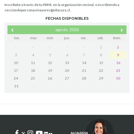
Inscríbete a través de tu PAMI, en la organización vecinal, o escribiendo a
secciondepersonasmayores@vitacura.cl
.
FECHAS DISPONIBLES
agosto, 2026
lun.
mar.
mié.
jue.
vie.
sáb.
dom.
-
-
-
-
-
1
2
3
4
5
6
7
8
9
10
11
12
13
14
15
16
17
18
19
20
21
22
23
24
25
26
27
28
29
30
31
-
ALCALDESA