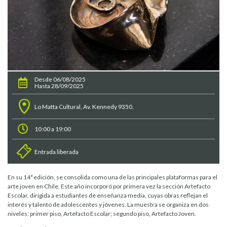
Desde 06/08/2025
Hasta 28/09/2025
Lo Matta Cultural, Av. Kennedy 9350.
10:00 a 19:00
Entrada liberada
En su 14ª edición, se consolida como una de las principales plataformas para el
arte joven en Chile. Este año incorporó por primera vez la sección Artefacto
Escolar, dirigida a estudiantes de enseñanza media, cuyas obras reflejan el
interés y talento de adolescentes y jóvenes. La muestra se organiza en dos
niveles: primer piso, Artefacto Escolar; segundo piso, Artefacto Joven.