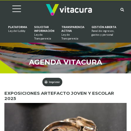
PLATAFORMA
SOLICITAR
TRANSPARENCIA
GESTIÓN ABIERTA
Ley del Lobby
INFORMACIÓN
ACTIVA
Panel de ingresos,
Ley de
Ley de
gastos y personal
Saltar al contenido
Transparencia
Transparencia
AGENDA VITACURA
Imprimir
EXPOSICIONES ARTEFACTO JOVEN Y ESCOLAR
2025