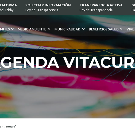
ATAFORMA
SOLICITAR INFORMACIÓN
TRANSPARENCIA ACTIVA
G
del Lobby
Ley de Transparencia
Ley de Transparencia
Pa
MITES
MEDIO AMBIENTE
MUNICIPALIDAD
BENEFICIOS SALUD
VIVE
GENDA VITACU
e mi sangre”