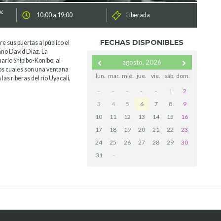
v.
10:00 a 19:00
Liberada
FECHAS DISPONIBLES
e sus puertas al público el
ano David Díaz. La
nario Shipibo-Konibo, al
agosto, 2026
los cuales son una ventana
lun.
mar.
mié.
jue.
vie.
sáb.
dom.
as riberas del río Uyacali,
-
-
-
-
-
1
2
3
4
5
6
7
8
9
10
11
12
13
14
15
16
17
18
19
20
21
22
23
24
25
26
27
28
29
30
31
-