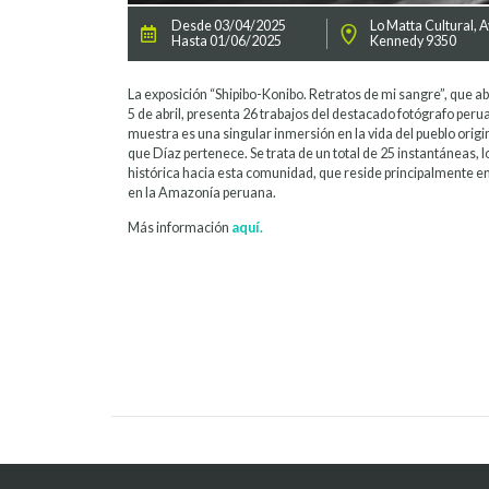
Desde 03/04/2025
Lo Matta Cultural, A
Hasta 01/06/2025
Kennedy 9350
La exposición “Shipibo-Konibo. Retratos de mi sangre”, que abr
5 de abril, presenta 26 trabajos del destacado fotógrafo peru
muestra es una singular inmersión en la vida del pueblo origi
que Díaz pertenece. Se trata de un total de 25 instantáneas, 
histórica hacia esta comunidad, que reside principalmente en l
en la Amazonía peruana.
Más información
aquí.