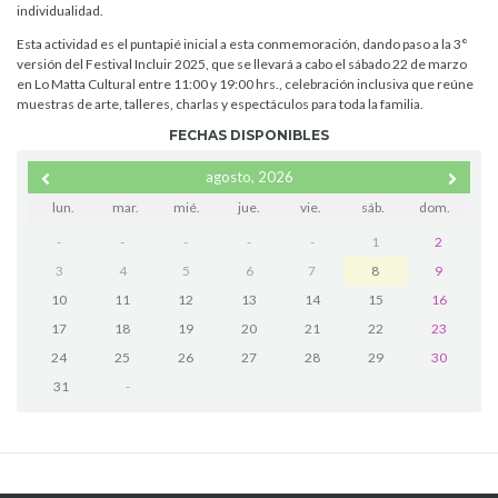
individualidad.
Esta actividad es el puntapié inicial a esta conmemoración, dando paso a la 3°
versión del Festival Incluir 2025, que se llevará a cabo el sábado 22 de marzo
en Lo Matta Cultural entre 11:00 y 19:00 hrs., celebración inclusiva que reúne
muestras de arte, talleres, charlas y espectáculos para toda la familia.
FECHAS DISPONIBLES
agosto, 2026
lun.
mar.
mié.
jue.
vie.
sáb.
dom.
-
-
-
-
-
1
2
3
4
5
6
7
8
9
10
11
12
13
14
15
16
17
18
19
20
21
22
23
24
25
26
27
28
29
30
31
-