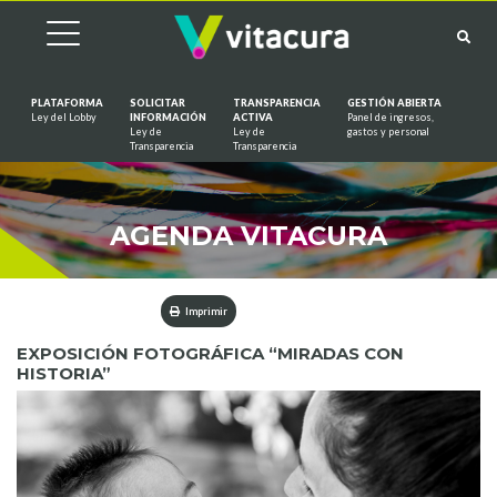
PLATAFORMA
SOLICITAR
TRANSPARENCIA
GESTIÓN ABIERTA
Ley del Lobby
INFORMACIÓN
ACTIVA
Panel de ingresos,
Ley de
Ley de
gastos y personal
Saltar al contenido
Transparencia
Transparencia
AGENDA VITACURA
Imprimir
EXPOSICIÓN FOTOGRÁFICA “MIRADAS CON
HISTORIA”