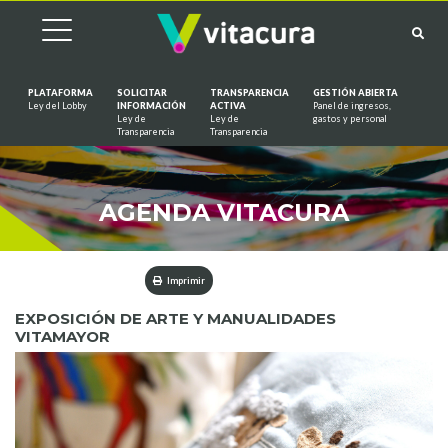
PLATAFORMA
SOLICITAR
TRANSPARENCIA
GESTIÓN ABIERTA
Ley del Lobby
INFORMACIÓN
ACTIVA
Panel de ingresos,
Ley de
Ley de
gastos y personal
Saltar al contenido
Transparencia
Transparencia
AGENDA VITACURA
Imprimir
EXPOSICIÓN DE ARTE Y MANUALIDADES
VITAMAYOR