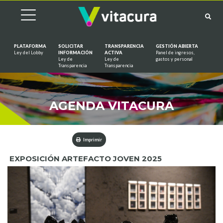
PLATAFORMA
SOLICITAR
TRANSPARENCIA
GESTIÓN ABIERTA
Ley del Lobby
INFORMACIÓN
ACTIVA
Panel de ingresos,
Ley de
Ley de
gastos y personal
Saltar al contenido
Transparencia
Transparencia
AGENDA VITACURA
Imprimir
EXPOSICIÓN ARTEFACTO JOVEN 2025