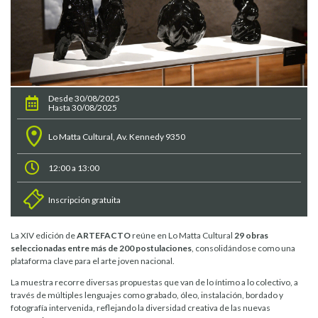
Desde 30/08/2025
Hasta 30/08/2025
Lo Matta Cultural, Av. Kennedy 9350
12:00 a 13:00
Inscripción gratuita
La XIV edición de
ARTEFACTO
reúne en Lo Matta Cultural
29 obras
seleccionadas entre más de 200 postulaciones
, consolidándose como una
plataforma clave para el arte joven nacional.
La muestra recorre diversas propuestas que van de lo íntimo a lo colectivo, a
través de múltiples lenguajes como grabado, óleo, instalación, bordado y
fotografía intervenida, reflejando la diversidad creativa de las nuevas