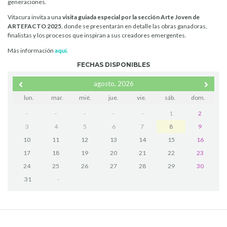
generaciones.
Vitacura invita a una
visita guiada especial por la sección Arte Joven de
ARTEFACTO 2025
, donde se presentarán en detalle las obras ganadoras,
finalistas y los procesos que inspiran a sus creadores emergentes.
Más información
aquí.
FECHAS DISPONIBLES
agosto, 2026
lun.
mar.
mié.
jue.
vie.
sáb.
dom.
-
-
-
-
-
1
2
3
4
5
6
7
8
9
10
11
12
13
14
15
16
17
18
19
20
21
22
23
24
25
26
27
28
29
30
31
-