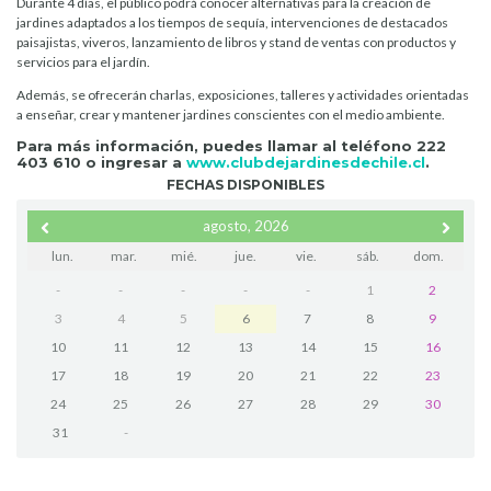
Durante 4 días, el público podrá conocer alternativas para la creación de
jardines adaptados a los tiempos de sequía, intervenciones de destacados
paisajistas, viveros, lanzamiento de libros y stand de ventas con productos y
servicios para el jardín.
Además, se ofrecerán charlas, exposiciones, talleres y actividades orientadas
a enseñar, crear y mantener jardines conscientes con el medio ambiente.
Para más información, puedes llamar al teléfono 222
403 610 o ingresar a
www.clubdejardinesdechile.cl
.
FECHAS DISPONIBLES
agosto, 2026
lun.
mar.
mié.
jue.
vie.
sáb.
dom.
-
-
-
-
-
1
2
3
4
5
6
7
8
9
10
11
12
13
14
15
16
17
18
19
20
21
22
23
24
25
26
27
28
29
30
31
-