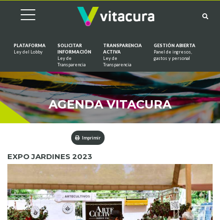
PLATAFORMA
SOLICITAR
TRANSPARENCIA
GESTIÓN ABIERTA
Ley del Lobby
INFORMACIÓN
ACTIVA
Panel de ingresos,
Ley de
Ley de
gastos y personal
Saltar al contenido
Transparencia
Transparencia
AGENDA VITACURA
Imprimir
EXPO JARDINES 2023