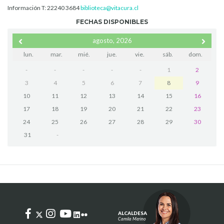
Información T: 22240 3684
biblioteca@vitacura.cl
FECHAS DISPONIBLES
agosto, 2026
lun.
mar.
mié.
jue.
vie.
sáb.
dom.
-
-
-
-
-
1
2
3
4
5
6
7
8
9
10
11
12
13
14
15
16
17
18
19
20
21
22
23
24
25
26
27
28
29
30
31
-
ALCALDESA
Camila Merino