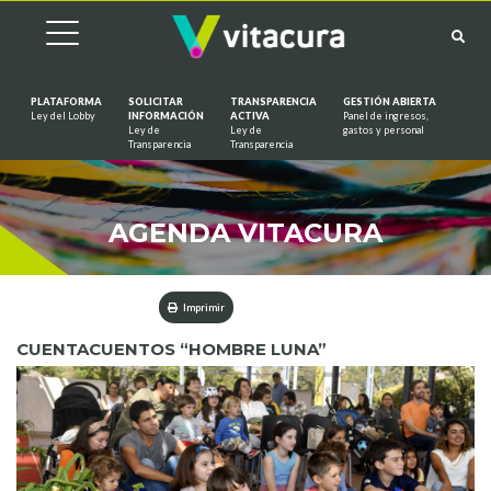
PLATAFORMA
SOLICITAR
TRANSPARENCIA
GESTIÓN ABIERTA
Ley del Lobby
INFORMACIÓN
ACTIVA
Panel de ingresos,
Ley de
Ley de
gastos y personal
Saltar al contenido
Transparencia
Transparencia
AGENDA VITACURA
Imprimir
CUENTACUENTOS “HOMBRE LUNA”