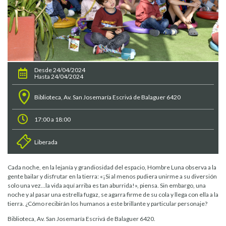
Desde 24/04/2024
Hasta 24/04/2024
Biblioteca, Av. San Josemaría Escrivá de Balaguer 6420
17:00 a 18:00
Liberada
Cada noche, en la lejanía y grandiosidad del espacio, Hombre Luna observa a la
gente bailar y disfrutar en la tierra: «¡Si al menos pudiera unirme a su diversión
solo una vez…la vida aquí arriba es tan aburrida!», piensa. Sin embargo, una
noche y al pasar una estrella fugaz, se agarra firme de su cola y llega con ella a la
tierra. ¿Cómo recibirán los humanos a este brillante y particular personaje?
Biblioteca, Av. San Josemaría Escrivá de Balaguer 6420.