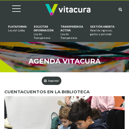
PLATAFORMA
SOLICITAR
TRANSPARENCIA
GESTIÓN ABIERTA
Ley del Lobby
INFORMACIÓN
ACTIVA
Panel de ingresos,
Ley de
Ley de
gastos y personal
Saltar al contenido
Transparencia
Transparencia
AGENDA VITACURA
Imprimir
CUENTACUENTOS EN LA BIBLIOTECA