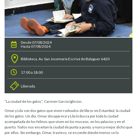
Desde 07/08/2024
Hasta 07/08/2024
Biblioteca, Av. San Josemaría Escrivá de Balaguer 6420
17:00 a 18:00
Liberada.
“La ciudad de los gatos”, Carmen García Iglesias.
Omar y Lila son dos gatos que viven rodeados de libros en Estambul, la ciudad
de los gatos. Un día, Omar desaparece y Lila lo busca por toda la ciudad
acompañada de los felinos que viven en los museos, en los palacios y en el
puerto. Todos nos enseñan la ciudad de punta a punta, y nunca mejor dicho que
por ellos. Sin embargo, Omar, travieso, se esconde dónde menos se lo