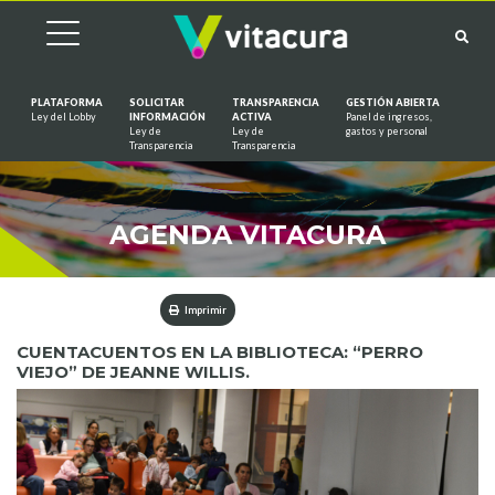
PLATAFORMA
SOLICITAR
TRANSPARENCIA
GESTIÓN ABIERTA
Ley del Lobby
INFORMACIÓN
ACTIVA
Panel de ingresos,
Ley de
Ley de
gastos y personal
Saltar al contenido
Transparencia
Transparencia
AGENDA VITACURA
Imprimir
CUENTACUENTOS EN LA BIBLIOTECA: “PERRO
VIEJO” DE JEANNE WILLIS.