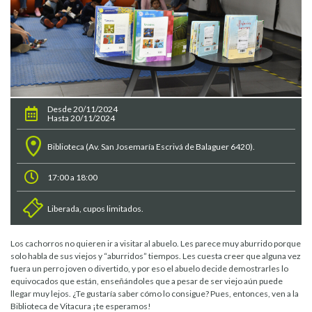
Desde 20/11/2024
Hasta 20/11/2024
Biblioteca (Av. San Josemaría Escrivá de Balaguer 6420).
17:00 a 18:00
Liberada, cupos limitados.
Los cachorros no quieren ir a visitar al abuelo. Les parece muy aburrido porque
solo habla de sus viejos y “aburridos” tiempos. Les cuesta creer que alguna vez
fuera un perro joven o divertido, y por eso el abuelo decide demostrarles lo
equivocados que están, enseñándoles que a pesar de ser viejo aún puede
llegar muy lejos. ¿Te gustaría saber cómo lo consigue? Pues, entonces, ven a la
Biblioteca de Vitacura ¡te esperamos!