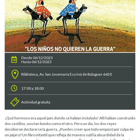
Desde 06/12/2023
Hasta 06/12/2023
Biblioteca, Av. San Josemaría Escrivá de Balaguer 6420
17:00 a 18:00
Actividad gratuita
¡Qué hermoso era aquel país donde se habían instalado! Allí habían construido
dos castillos, uno tan bonito como el otro. Pero un día, los dos reyes
decidieron declararse la guerra. ¿Puedes creer que todo empezó por culpa de
un pájaro? Un libro infantil que refleja de manera sutil la absurdidad de la