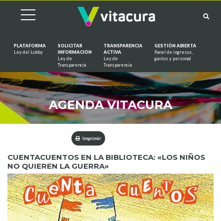
PLATAFORMA
SOLICITAR
TRANSPARENCIA
GESTIÓN ABIERTA
Ley del Lobby
INFORMACIÓN
ACTIVA
Panel de ingresos,
Ley de
Ley de
gastos y personal
Saltar al contenido
Transparencia
Transparencia
AGENDA VITACURA
Imprimir
CUENTACUENTOS EN LA BIBLIOTECA: «LOS NIÑOS
NO QUIEREN LA GUERRA»