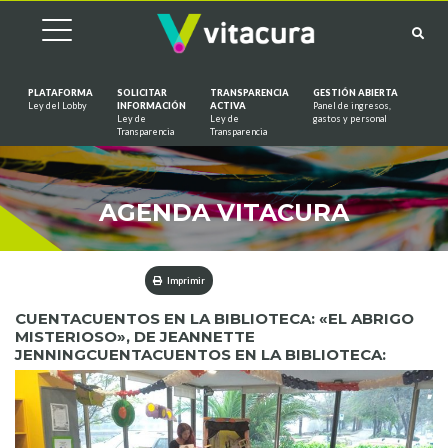
PLATAFORMA
SOLICITAR
TRANSPARENCIA
GESTIÓN ABIERTA
Ley del Lobby
INFORMACIÓN
ACTIVA
Panel de ingresos,
Ley de
Ley de
gastos y personal
Saltar al contenido
Transparencia
Transparencia
AGENDA VITACURA
Imprimir
CUENTACUENTOS EN LA BIBLIOTECA: «EL ABRIGO
MISTERIOSO», DE JEANNETTE
JENNINGCUENTACUENTOS EN LA BIBLIOTECA: