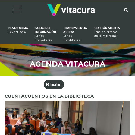
PLATAFORMA
SOLICITAR
TRANSPARENCIA
GESTIÓN ABIERTA
Ley del Lobby
INFORMACIÓN
ACTIVA
Panel de ingresos,
Ley de
Ley de
gastos y personal
Saltar al contenido
Transparencia
Transparencia
AGENDA VITACURA
Imprimir
CUENTACUENTOS EN LA BIBLIOTECA