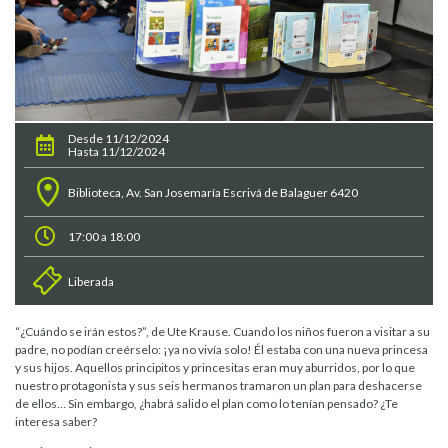
Desde 11/12/2024
Hasta 11/12/2024
Biblioteca, Av. San Josemaría Escrivá de Balaguer 6420
17:00 a 18:00
Liberada
“¿Cuándo se irán estos?”, de Ute Krause. Cuando los niños fueron a visitar a su
padre, no podían creérselo: ¡ya no vivía solo! Él estaba con una nueva princesa
y sus hijos. Aquellos principitos y princesitas eran muy aburridos, por lo que
nuestro protagonista y sus seis hermanos tramaron un plan para deshacerse
de ellos… Sin embargo, ¿habrá salido el plan como lo tenían pensado? ¿Te
interesa saber?