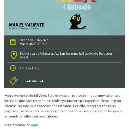
Desde 30/04/2025
Hasta 30/04/2025
Biblioteca de Vitacura, Av. San Josemaría Escrivá de Balaguer
6420
17:00 a 18:00
Entrada liberada
Max el valiente, de Ed Vere
. Este es Max, un gatito sin miedo, muy valiente e
intrépido que caza ratones. Sin embargo, nuestro protagonista, tiene un gran
dilema: ¡no sabe qué aspecto tiene un ratón! Por ello, recorrerá todas las
páginas y caminos del cuento preguntando a todos los animales con los que se
encuentra si ellos son o no ratones.
Más información
aquí.