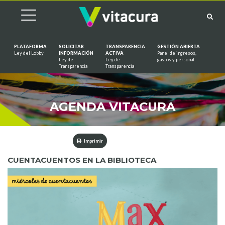
PLATAFORMA
SOLICITAR
TRANSPARENCIA
GESTIÓN ABIERTA
Ley del Lobby
INFORMACIÓN
ACTIVA
Panel de ingresos,
Ley de
Ley de
gastos y personal
Saltar al contenido
Transparencia
Transparencia
AGENDA VITACURA
Imprimir
CUENTACUENTOS EN LA BIBLIOTECA