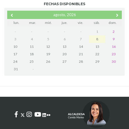
FECHAS DISPONIBLES
agosto, 2026
lun.
mar.
mié.
jue.
vie.
sáb.
dom.
-
-
-
-
-
1
2
3
4
5
6
7
8
9
10
11
12
13
14
15
16
17
18
19
20
21
22
23
24
25
26
27
28
29
30
31
-
ALCALDESA
Camila Merino