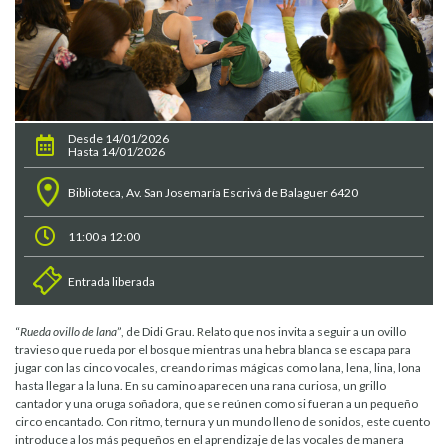
Desde 14/01/2026
Hasta 14/01/2026
Biblioteca, Av. San Josemaría Escrivá de Balaguer 6420
11:00 a 12:00
Entrada liberada
“
Rueda ovillo de lana
”, de Didi Grau. Relato que nos invita a seguir a un ovillo
travieso que rueda por el bosque mientras una hebra blanca se escapa para
jugar con las cinco vocales, creando rimas mágicas como lana, lena, lina, lona
hasta llegar a la luna. En su camino aparecen una rana curiosa, un grillo
cantador y una oruga soñadora, que se reúnen como si fueran a un pequeño
circo encantado. Con ritmo, ternura y un mundo lleno de sonidos, este cuento
introduce a los más pequeños en el aprendizaje de las vocales de manera