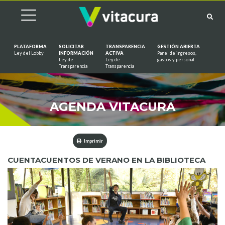
PLATAFORMA
SOLICITAR
TRANSPARENCIA
GESTIÓN ABIERTA
Ley del Lobby
INFORMACIÓN
ACTIVA
Panel de ingresos,
Ley de
Ley de
gastos y personal
Saltar al contenido
Transparencia
Transparencia
AGENDA VITACURA
Imprimir
CUENTACUENTOS DE VERANO EN LA BIBLIOTECA