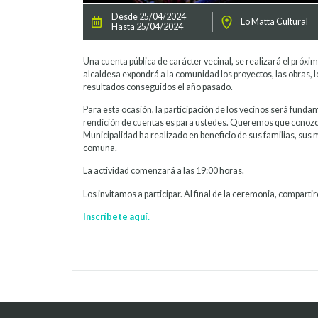
Desde 25/04/2024
Lo Matta Cultural
Hasta 25/04/2024
Una cuenta pública de carácter vecinal, se realizará el próximo 
alcaldesa expondrá a la comunidad los proyectos, las obras, 
resultados conseguidos el año pasado.
Para esta ocasión, la participación de los vecinos será funda
rendición de cuentas es para ustedes. Queremos que conozca
Municipalidad ha realizado en beneficio de sus familias, sus 
comuna.
La actividad comenzará a las 19:00 horas.
Los invitamos a participar. Al final de la ceremonia, comparti
Inscríbete aquí.