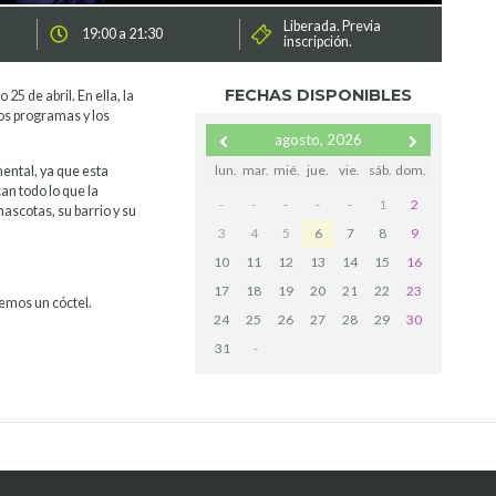
Liberada. Previa
19:00 a 21:30
inscripción.
FECHAS DISPONIBLES
25 de abril. En ella, la
los programas y los
agosto, 2026
lun.
mar.
mié.
jue.
vie.
sáb.
dom.
mental, ya que esta
n todo lo que la
-
-
-
-
-
1
2
mascotas, su barrio y su
3
4
5
6
7
8
9
10
11
12
13
14
15
16
17
18
19
20
21
22
23
remos un cóctel.
24
25
26
27
28
29
30
31
-