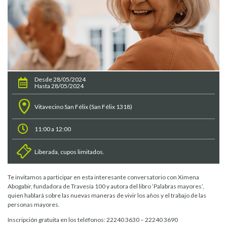
Desde 28/05/2024
Hasta 28/05/2024
Vitavecino San Félix (San Félix 1318)
11:00 a 12:00
Liberada, cupos limitados.
Te invitamos a participar en esta interesante conversatorio con Ximena
Abogabir, fundadora de Travesía 100 y autora del libro ‘Palabras mayores’,
quien hablará sobre las nuevas maneras de vivir los años y el trabajo de las
personas mayores.
Inscripción gratuita en los teléfonos: 22240 3630 – 22240 3690