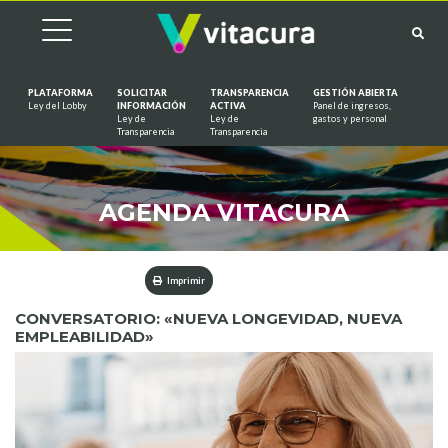
PLATAFORMA
SOLICITAR
TRANSPARENCIA
GESTIÓN ABIERTA
Ley del Lobby
INFORMACIÓN
ACTIVA
Panel de ingresos,
Ley de
Ley de
gastos y personal
Saltar al contenido
Transparencia
Transparencia
AGENDA VITACURA
Imprimir
CONVERSATORIO: «NUEVA LONGEVIDAD, NUEVA
EMPLEABILIDAD»