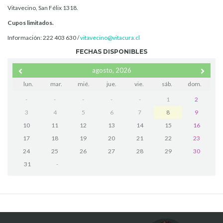
Vitavecino, San Félix 1318.
Cupos limitados.
Información: 222 403 630 /
vitavecino@vitacura.cl
FECHAS DISPONIBLES
agosto, 2026
lun.
mar.
mié.
jue.
vie.
sáb.
dom.
-
-
-
-
-
1
2
3
4
5
6
7
8
9
10
11
12
13
14
15
16
17
18
19
20
21
22
23
24
25
26
27
28
29
30
31
-