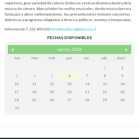
repertorio, gran variedad de colores tímbricos y fuerza dinámica dentro de la
música de cámara. Abarca todos los estilos musicales, desde música barroca
hasta jazz y obras contemporáneas. Sus presentaciones incluyen conciertos
didácticos y programas adaptados a diversos públicos, eventos y temporadas.
Información T: 222 403 610
lomattacultural@vitacura.cl
FECHAS DISPONIBLES
agosto, 2026
lun.
mar.
mié.
jue.
vie.
sáb.
dom.
-
-
-
-
-
1
2
3
4
5
6
7
8
9
10
11
12
13
14
15
16
17
18
19
20
21
22
23
24
25
26
27
28
29
30
31
-