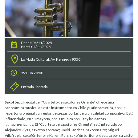
Desde 04/11/2025
Hasta 04/11/2025
Lo Matta Cultural, Av. Kennedy 9350
19:00 a 20:00
Entrada liberada
Saxofón
. El recital del “Cuarteto de saxofones Oriente” ofrece una
panorámica musical de este instrumento en Chile y Latinoamérica, con un
repertorio original y arreglos de piezas cortas de gran calidad compositiva. Está
influenciado, en su mayoría, por la música popular y las danzas
latinoamericanas. El “Cuarteto de saxofones Oriente” está integrado por
Alejandro Rivas, saxofón soprano; David Sánchez, saxofón alto; Miguel
Villafruela, saxofón tenor y Karem Ruiz, saxofón barítono, destaca por su vasto