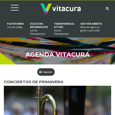
PLATAFORMA
SOLICITAR
TRANSPARENCIA
GESTIÓN ABIERTA
Ley del Lobby
INFORMACIÓN
ACTIVA
Panel de ingresos,
Ley de
Ley de
gastos y personal
Saltar al contenido
Transparencia
Transparencia
AGENDA VITACURA
Imprimir
CONCIERTOS DE PRIMAVERA