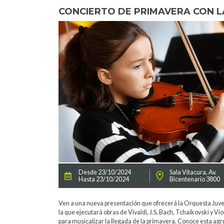
CONCIERTO DE PRIMAVERA CON L
Desde 23/10/2024
Sala Vitacura, Av.
Hasta 23/10/2024
Bicentenario 3800
Ven a una nueva presentación que ofrecerá la Orquesta Juveni
la que ejecutará obras de Vivaldi, J.S. Bach, Tchaikovski y Vio
para musicalizar la llegada de la primavera. Conoce esta a