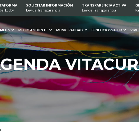
ATAFORMA
SOLICITAR INFORMACIÓN
TRANSPARENCIA ACTIVA
G
del Lobby
Ley de Transparencia
Ley de Transparencia
Pa
MITES
MEDIO AMBIENTE
MUNICIPALIDAD
BENEFICIOS SALUD
VIVE
GENDA VITACU
a