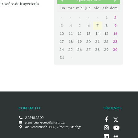
tro años de trayectoria.
lun.
mar.
mié.
jue.
vie.
sáb.
dom.
-
-
-
-
-
1
2
3
4
5
6
7
8
9
10
11
12
13
14
15
16
17
18
19
20
21
22
23
24
25
26
27
28
29
30
31
-
CONTACTO
SÍGUENOS
2 2240 22 00
atencionalvecino@vitacura.cl
Av. Bicentenario 3800, Vitacura, Santiago