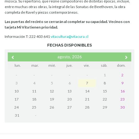
música. Su repertorio, que reúne compositores de distintas épocas, incluye,
entre muchas otras obras, la integral de las Sonatas de Beethoven, la obra
completa de Ravel y piezas contemporáneas.
Las puertas del recinto se cerrarán al completar su capacidad. Vecinos con
tarjeta Mi Vita tienen prioridad.
Información T: 222 403 641
vitacultura@vitacura.cl
FECHAS DISPONIBLES
agosto, 2026
lun.
mar.
mié.
jue.
vie.
sáb.
dom.
-
-
-
-
-
1
2
3
4
5
6
7
8
9
10
11
12
13
14
15
16
17
18
19
20
21
22
23
24
25
26
27
28
29
30
31
-