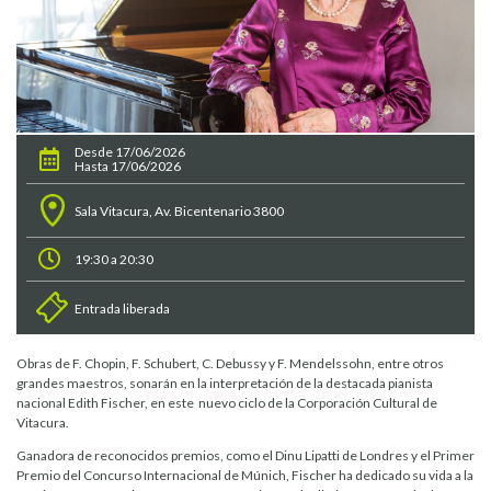
Desde 17/06/2026
Hasta 17/06/2026
Sala Vitacura, Av. Bicentenario 3800
19:30 a 20:30
Entrada liberada
Obras de F. Chopin, F. Schubert, C. Debussy y F. Mendelssohn, entre otros
grandes maestros, sonarán en la interpretación de la destacada pianista
nacional Edith Fischer, en este nuevo ciclo de la Corporación Cultural de
Vitacura.
Ganadora de reconocidos premios, como el Dinu Lipatti de Londres y el Primer
Premio del Concurso Internacional de Múnich, Fischer ha dedicado su vida a la