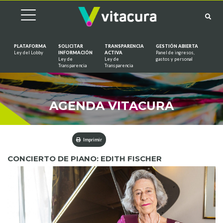
PLATAFORMA
SOLICITAR
TRANSPARENCIA
GESTIÓN ABIERTA
Ley del Lobby
INFORMACIÓN
ACTIVA
Panel de ingresos,
Ley de
Ley de
gastos y personal
Saltar al contenido
Transparencia
Transparencia
AGENDA VITACURA
Imprimir
CONCIERTO DE PIANO: EDITH FISCHER