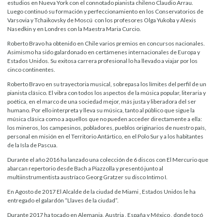
estudios en Nueva York con el connotado pianista chileno Claudio Arrau.
Luego continuó su formación y perfeccionamiento en los Conservatorios de
Varsovia y Tchaikovsky de Moscú con los profesores Olga Yukoba y Alexis
Nasedkin y en Londres con la Maestra Maria Curcio.
Roberto Bravo ha obtenido en Chile varios premios en concursos nacionales.
Asimismo ha sido galardonado en certámenes internacionales de Europa y
Estados Unidos. Su exitosa carrera profesional lo ha llevado a viajar por los
cinco continentes.
Roberto Bravo en su trayectoria musical, sobrepasa los límites del perfil de un
pianista clásico. El vibra con todos los aspectos de la música popular, literaria y
poética, en el marco de una sociedad mejor, más justa y liberadora del ser
humano. Por ello interpreta y lleva su música, tanto al público que sigue la
música clásica como a aquellos que no pueden acceder directamente a ella:
los mineros, los campesinos, pobladores, pueblos originarios de nuestro país,
personal en misión en el Territorio Antártico, en el Polo Sur y a los habitantes
de la Isla de Pascua.
Durante el año 2016 ha lanzado una colección de 6 discos con El Mercurio que
abarcan repertorio desde Bach a Piazzolla y presentó junto al
multiinstrumentista austríaco Georg Gratzer su disco Intimo I.
En Agosto de 2017 El Alcalde de la ciudad de Miami , Estados Unidos le ha
entregado el galardón “Llaves de la ciudad”.
Durante 2017 ha tocado en Alemania, Austria , España y México , donde tocó