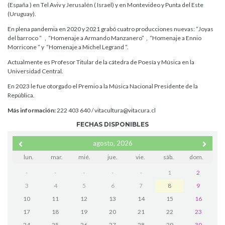
(España ) en Tel Aviv y Jerusalén ( Israel) y en Montevideo y Punta del Este
(Uruguay).
En plena pandemia en 2020 y 2021 grabó cuatro producciones nuevas: “Joyas
del barroco “ , “Homenaje a Armando Manzanero” , “Homenaje a Ennio
Morricone “ y “Homenaje a Michel Legrand “.
Actualmente es Profesor Titular de la cátedra de Poesía y Música en la
Universidad Central.
En 2023 le fue otorgado el Premio a la Música Nacional Presidente de la
República.
Más información:
222 403 640 / vitacultura@vitacura.cl
FECHAS DISPONIBLES
agosto, 2026
lun.
mar.
mié.
jue.
vie.
sáb.
dom.
-
-
-
-
-
1
2
3
4
5
6
7
8
9
10
11
12
13
14
15
16
17
18
19
20
21
22
23
24
25
26
27
28
29
30