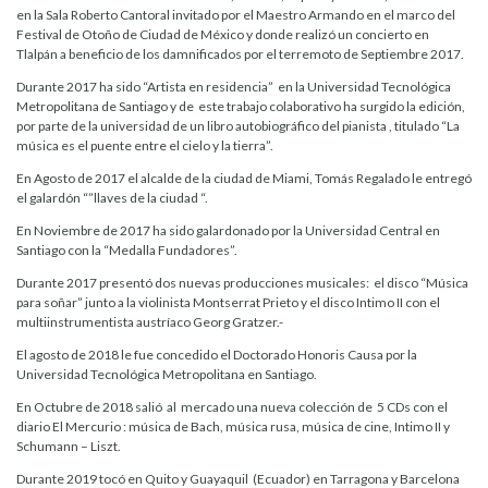
en la Sala Roberto Cantoral invitado por el Maestro Armando en el marco del
Festival de Otoño de Ciudad de México y donde realizó un concierto en
Tlalpán a beneficio de los damnificados por el terremoto de Septiembre 2017.
Durante 2017 ha sido “Artista en residencia” en la Universidad Tecnológica
Metropolitana de Santiago y de este trabajo colaborativo ha surgido la edición,
por parte de la universidad de un libro autobiográfico del pianista , titulado “La
música es el puente entre el cielo y la tierra”.
En Agosto de 2017 el alcalde de la ciudad de Miami, Tomás Regalado le entregó
el galardón “”llaves de la ciudad “.
En Noviembre de 2017 ha sido galardonado por la Universidad Central en
Santiago con la “Medalla Fundadores”.
Durante 2017 presentó dos nuevas producciones musicales: el disco “Música
para soñar” junto a la violinista Montserrat Prieto y el disco Intimo II con el
multiinstrumentista austríaco Georg Gratzer.-
El agosto de 2018 le fue concedido el Doctorado Honoris Causa por la
Universidad Tecnológica Metropolitana en Santiago.
En Octubre de 2018 salió al mercado una nueva colección de 5 CDs con el
diario El Mercurio : música de Bach, música rusa, música de cine, Intimo II y
Schumann – Liszt.
Durante 2019 tocó en Quito y Guayaquil (Ecuador) en Tarragona y Barcelona