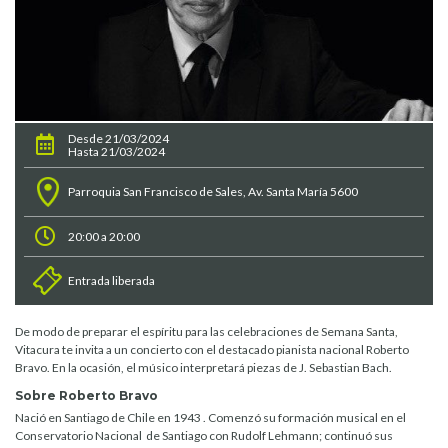
Desde 21/03/2024
Hasta 21/03/2024
Parroquia San Francisco de Sales, Av. Santa María 5600
20:00 a 20:00
Entrada liberada
De modo de preparar el espíritu para las celebraciones de Semana Santa,
Vitacura te invita a un concierto con el destacado pianista nacional Roberto
Bravo. En la ocasión, el músico interpretará piezas de J. Sebastian Bach.
Sobre Roberto Bravo
Nació en Santiago de Chile en 1943 . Comenzó su formación musical en el
Conservatorio Nacional de Santiago con Rudolf Lehmann; continuó sus