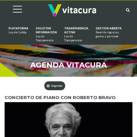
PLATAFORMA
SOLICITAR
TRANSPARENCIA
GESTIÓN ABIERTA
Ley del Lobby
INFORMACIÓN
ACTIVA
Panel de ingresos,
Ley de
Ley de
gastos y personal
Saltar al contenido
Transparencia
Transparencia
AGENDA VITACURA
Imprimir
CONCIERTO DE PIANO CON ROBERTO BRAVO