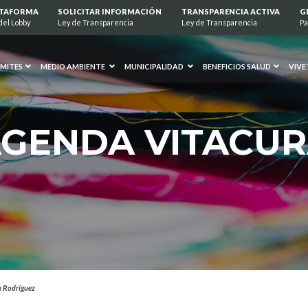
ATAFORMA
SOLICITAR INFORMACIÓN
TRANSPARENCIA ACTIVA
G
del Lobby
Ley de Transparencia
Ley de Transparencia
Pa
MITES
MEDIO AMBIENTE
MUNICIPALIDAD
BENEFICIOS SALUD
VIVE
GENDA VITACU
a Rodríguez