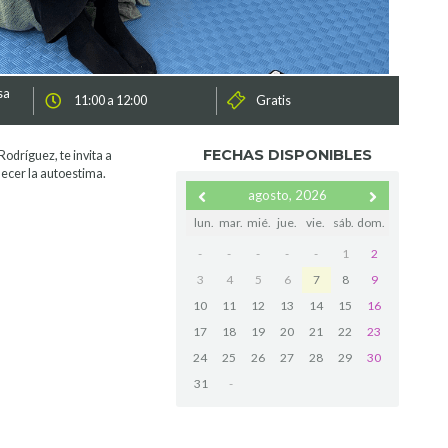
sa
11:00 a 12:00
Gratis
FECHAS DISPONIBLES
Rodríguez, te invita a
lecer la autoestima.
agosto, 2026
lun.
mar.
mié.
jue.
vie.
sáb.
dom.
-
-
-
-
-
1
2
3
4
5
6
7
8
9
10
11
12
13
14
15
16
17
18
19
20
21
22
23
24
25
26
27
28
29
30
31
-