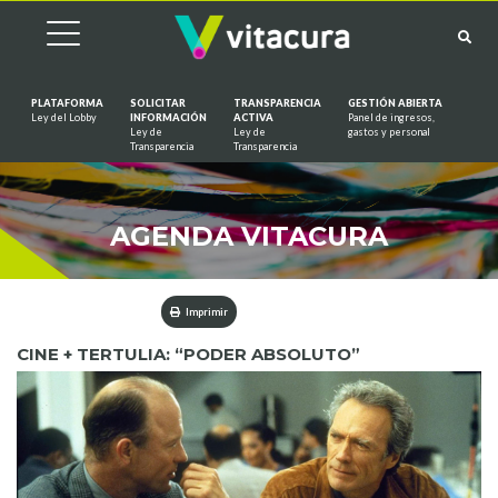
PLATAFORMA
SOLICITAR
TRANSPARENCIA
GESTIÓN ABIERTA
Ley del Lobby
INFORMACIÓN
ACTIVA
Panel de ingresos,
Ley de
Ley de
gastos y personal
Saltar al contenido
Transparencia
Transparencia
AGENDA VITACURA
Imprimir
CINE + TERTULIA: “PODER ABSOLUTO”