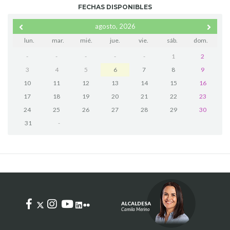
FECHAS DISPONIBLES
agosto, 2026
lun.
mar.
mié.
jue.
vie.
sáb.
dom.
-
-
-
-
-
1
2
3
4
5
6
7
8
9
10
11
12
13
14
15
16
17
18
19
20
21
22
23
24
25
26
27
28
29
30
31
-
ALCALDESA
Camila Merino