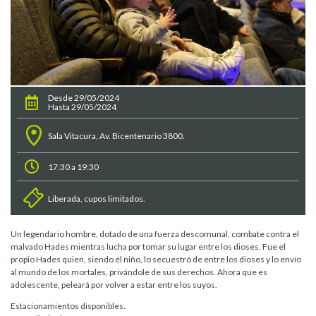
Desde 29/05/2024
Hasta 29/05/2024
Sala Vitacura, Av. Bicentenario 3800.
17:30 a 19:30
Liberada, cupos limitados.
Un legendario hombre, dotado de una fuerza descomunal, combate contra el
malvado Hades mientras lucha por tomar su lugar entre los dioses. Fue el
propio Hades quien, siendo él niño, lo secuestró de entre los dioses y lo envío
al mundo de los mortales, privándole de sus derechos. Ahora que es
adolescente, peleará por volver a estar entre los suyos.
Estacionamientos disponibles.