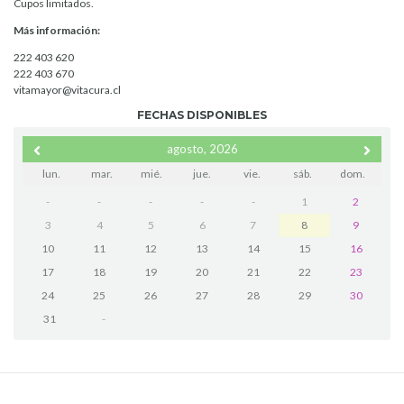
Cupos limitados.
Más información:
222 403 620
222 403 670
vitamayor@vitacura.cl
FECHAS DISPONIBLES
agosto, 2026
lun.
mar.
mié.
jue.
vie.
sáb.
dom.
-
-
-
-
-
1
2
3
4
5
6
7
8
9
10
11
12
13
14
15
16
17
18
19
20
21
22
23
24
25
26
27
28
29
30
31
-