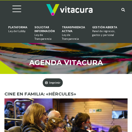
PLATAFORMA
SOLICITAR
TRANSPARENCIA
GESTIÓN ABIERTA
Ley del Lobby
INFORMACIÓN
ACTIVA
Panel de ingresos,
Ley de
Ley de
gastos y personal
Saltar al contenido
Transparencia
Transparencia
AGENDA VITACURA
Imprimir
CINE EN FAMILIA: «HÉRCULES»