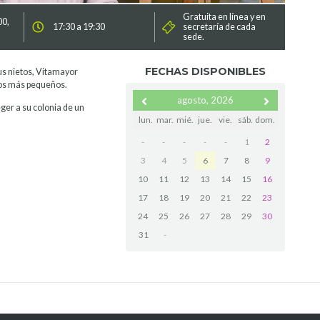
Gratuita en línea y en
00,
17:30 a 19:30
secretaría de cada
sede.
FECHAS DISPONIBLES
us nietos, Vitamayor
 los más pequeños.
agosto, 2026
ger a su colonia de un
lun.
mar.
mié.
jue.
vie.
sáb.
dom.
-
-
-
-
-
1
2
3
4
5
6
7
8
9
10
11
12
13
14
15
16
17
18
19
20
21
22
23
24
25
26
27
28
29
30
31
-