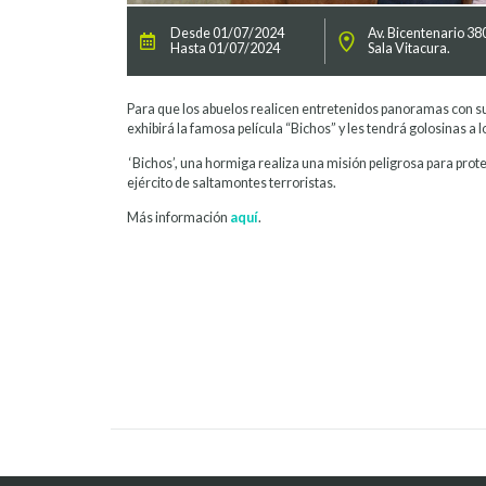
Desde 01/07/2024
Av. Bicentenario 38
Hasta 01/07/2024
Sala Vitacura.
Para que los abuelos realicen entretenidos panoramas con s
exhibirá la famosa película “Bichos” y les tendrá golosinas a
‘Bichos’, una hormiga realiza una misión peligrosa para prote
ejército de saltamontes terroristas.
Más información
aquí
.