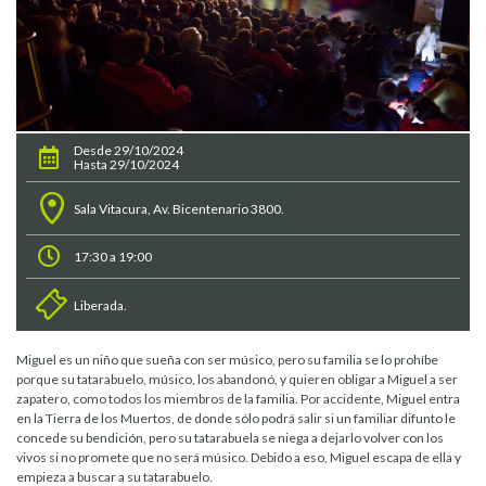
Desde 29/10/2024
Hasta 29/10/2024
Sala Vitacura, Av. Bicentenario 3800.
17:30 a 19:00
Liberada.
Miguel es un niño que sueña con ser músico, pero su familia se lo prohíbe
porque su tatarabuelo, músico, los abandonó, y quieren obligar a Miguel a ser
zapatero, como todos los miembros de la familia. Por accidente, Miguel entra
en la Tierra de los Muertos, de donde sólo podrá salir si un familiar difunto le
concede su bendición, pero su tatarabuela se niega a dejarlo volver con los
vivos si no promete que no será músico. Debido a eso, Miguel escapa de ella y
empieza a buscar a su tatarabuelo.