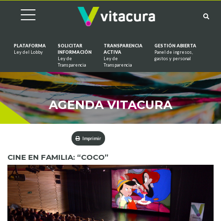
PLATAFORMA
SOLICITAR
TRANSPARENCIA
GESTIÓN ABIERTA
Ley del Lobby
INFORMACIÓN
ACTIVA
Panel de ingresos,
Ley de
Ley de
gastos y personal
Saltar al contenido
Transparencia
Transparencia
AGENDA VITACURA
Imprimir
CINE EN FAMILIA: “COCO”