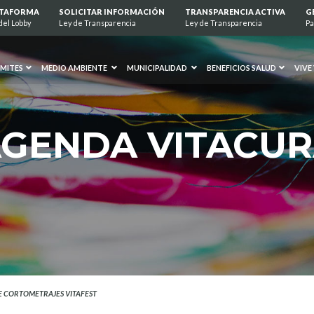
ATAFORMA
SOLICITAR INFORMACIÓN
TRANSPARENCIA ACTIVA
G
del Lobby
Ley de Transparencia
Ley de Transparencia
Pa
MITES
MEDIO AMBIENTE
MUNICIPALIDAD
BENEFICIOS SALUD
VIVE
GENDA VITACU
 DE CORTOMETRAJES VITAFEST