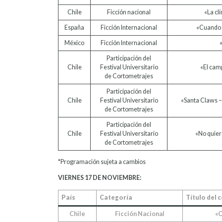
Chile
Ficción nacional
«La cl
España
Ficción Internacional
«Cuando c
México
Ficción Internacional
Participación del
Chile
Festival Universitario
«El cam
de Cortometrajes
Participación del
Chile
Festival Universitario
«Santa Claws 
de Cortometrajes
Participación del
Chile
Festival Universitario
«No quier
de Cortometrajes
*Programación sujeta a cambios
VIERNES 17 DE NOVIEMBRE:
País
Categoría
Título del
Chile
Ficción Nacional
«C