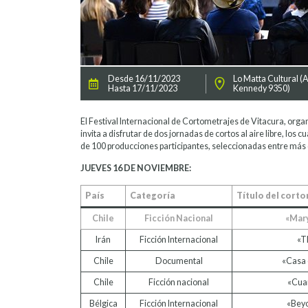
Desde 16/11/2023
Lo Matta Cultural (A
Hasta 17/11/2023
Kennedy 9350)
El Festival Internacional de Cortometrajes de Vitacura, organ
invita a disfrutar de dos jornadas de cortos al aire libre, los 
de 100 producciones participantes, seleccionadas entre más 
JUEVES 16 DE NOVIEMBRE:
País
Categoría
Título del cort
Chile
Ficción Nacional
«Mar
Irán
Ficción Internacional
«T
Chile
Documental
«Casa 
Chile
Ficción nacional
«Cuar
Bélgica
Ficción Internacional
«Beyo