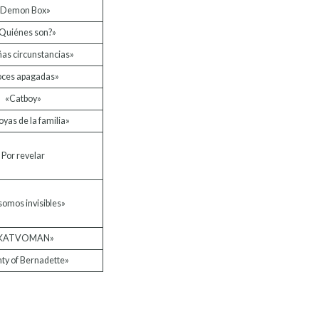
«Demon Box»
Quiénes son?»
ñas circunstancias»
oces apagadas»
«Catboy»
oyas de la familia»
Por revelar
somos invisibles»
KATVOMAN»
ty of Bernadette»