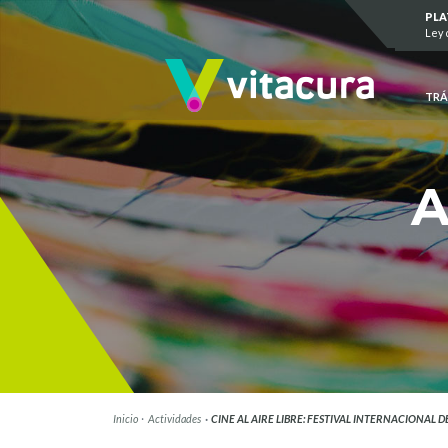
Saltar al contenido
PL
Ley 
TRÁ
A
Inicio
Actividades
CINE AL AIRE LIBRE: FESTIVAL INTERNACIONAL