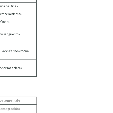
ínica de Dina»
rece la hierba»
«Onán»
po sangriento»
– Garcia’s Showroom»
o ser más clara»
 cortometraje
onsagración»