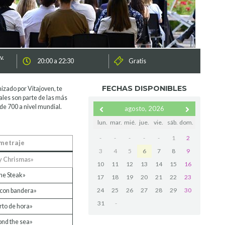
v.
20:00 a 22:30
Gratis
FECHAS DISPONIBLES
izado por Vitajoven, te
cuales son parte de las más
de 700 a nivel mundial.
agosto, 2026
lun.
mar.
mié.
jue.
vie.
sáb.
dom.
-
-
-
-
-
1
2
ometraje
3
4
5
6
7
8
9
y Chrismas»
10
11
12
13
14
15
16
he Steak»
17
18
19
20
21
22
23
24
25
26
27
28
29
30
con bandera»
31
-
to de hora»
nd the sea»