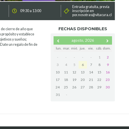
Entrada gratuita, previa
09:30 a 13:00
inscripción en
por.nosotras@vitacura.cl
FECHAS DISPONIBLES
 de cierre de año que
u propósito y establece
bjetivos y sueños;
agosto, 2026
 Date un regalo de fin de
lun.
mar.
mié.
jue.
vie.
sáb.
dom.
-
-
-
-
-
1
2
3
4
5
6
7
8
9
10
11
12
13
14
15
16
17
18
19
20
21
22
23
24
25
26
27
28
29
30
31
-