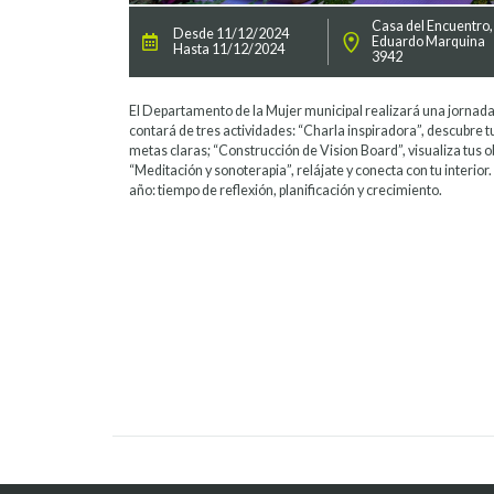
Casa del Encuentro,
Desde 11/12/2024
Eduardo Marquina
Hasta 11/12/2024
3942
El Departamento de la Mujer municipal realizará una jornada
contará de tres actividades: “Charla inspiradora”, descubre t
metas claras; “Construcción de Vision Board”, visualiza tus o
“Meditación y sonoterapia”, relájate y conecta con tu interior.
año: tiempo de reflexión, planificación y crecimiento.