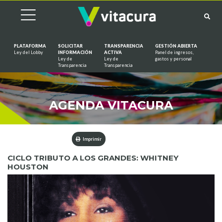
PLATAFORMA
SOLICITAR
TRANSPARENCIA
GESTIÓN ABIERTA
Ley del Lobby
INFORMACIÓN
ACTIVA
Panel de ingresos,
Ley de
Ley de
gastos y personal
Saltar al contenido
Transparencia
Transparencia
AGENDA VITACURA
Imprimir
CICLO TRIBUTO A LOS GRANDES: WHITNEY
HOUSTON