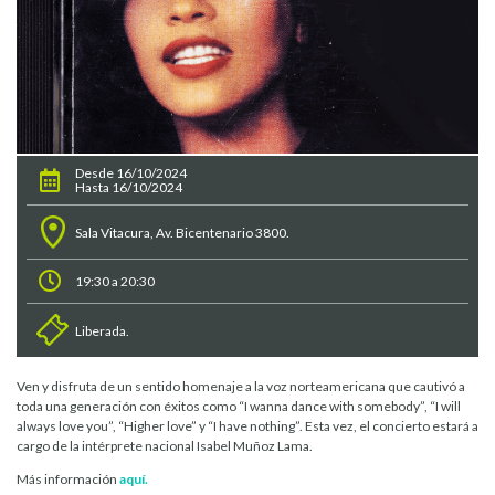
Desde 16/10/2024
Hasta 16/10/2024
Sala Vitacura, Av. Bicentenario 3800.
19:30 a 20:30
Liberada.
Ven y disfruta de un sentido homenaje a la voz norteamericana que cautivó a
toda una generación con éxitos como “I wanna dance with somebody”, “I will
always love you”, “Higher love” y “I have nothing”. Esta vez, el concierto estará a
cargo de la intérprete nacional Isabel Muñoz Lama.
Más información
aquí.