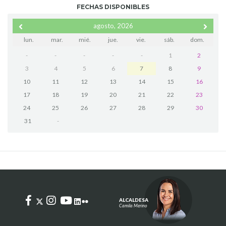
FECHAS DISPONIBLES
agosto, 2026
lun.
mar.
mié.
jue.
vie.
sáb.
dom.
-
-
-
-
-
1
2
3
4
5
6
7
8
9
10
11
12
13
14
15
16
17
18
19
20
21
22
23
24
25
26
27
28
29
30
31
-
ALCALDESA
Camila Merino