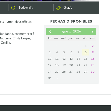
Todo el día
Gratis
FECHAS DISPONIBLES
este homenaje a artistas
agosto, 2026
al Bandanna, conmemorará
lun.
mar.
mié.
jue.
vie.
sáb.
dom.
Madonna, Cindy Lauper,
 Cecilia.
-
-
-
-
-
1
2
3
4
5
6
7
8
9
10
11
12
13
14
15
16
17
18
19
20
21
22
23
24
25
26
27
28
29
30
31
-