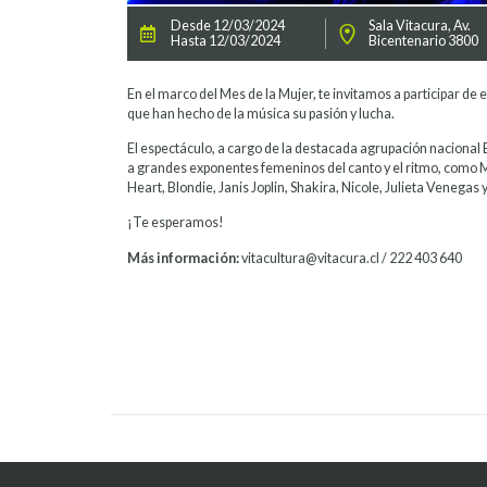
Desde 12/03/2024
Sala Vitacura, Av.
Hasta 12/03/2024
Bicentenario 3800
En el marco del Mes de la Mujer, te invitamos a participar de 
que han hecho de la música su pasión y lucha.
El espectáculo, a cargo de la destacada agrupación nacion
a grandes exponentes femeninos del canto y el ritmo, como 
Heart, Blondie, Janis Joplin, Shakira, Nicole, Julieta Venegas y
¡Te esperamos!
Más información:
vitacultura@vitacura.cl / 222 403 640