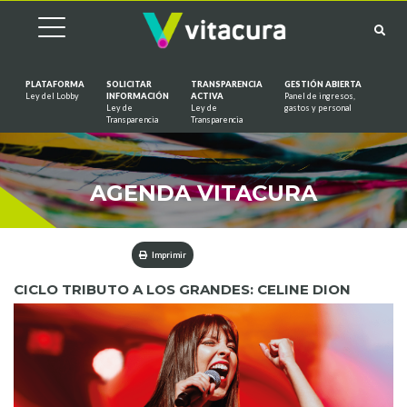
PLATAFORMA
SOLICITAR
TRANSPARENCIA
GESTIÓN ABIERTA
Ley del Lobby
INFORMACIÓN
ACTIVA
Panel de ingresos,
Ley de
Ley de
gastos y personal
Saltar al contenido
Transparencia
Transparencia
AGENDA VITACURA
Imprimir
CICLO TRIBUTO A LOS GRANDES: CELINE DION