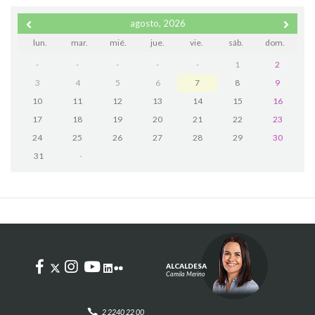
agosto, 2026
lun.
mar.
mié.
jue.
vie.
sáb.
dom.
-
-
-
-
-
1
2
3
4
5
6
7
8
9
10
11
12
13
14
15
16
17
18
19
20
21
22
23
24
25
26
27
28
29
30
31
-
ALCALDESA
Camila Merino
2 2240 22 00