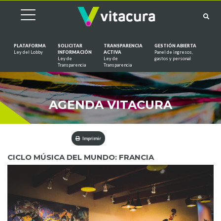
PLATAFORMA
SOLICITAR
TRANSPARENCIA
GESTIÓN ABIERTA
Ley del Lobby
INFORMACIÓN
ACTIVA
Panel de ingresos,
Ley de
Ley de
gastos y personal
Saltar al contenido
Transparencia
Transparencia
AGENDA VITACURA
Imprimir
CICLO MÚSICA DEL MUNDO: FRANCIA