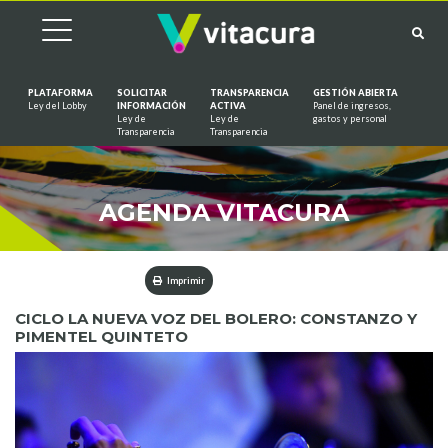
PLATAFORMA
SOLICITAR
TRANSPARENCIA
GESTIÓN ABIERTA
Ley del Lobby
INFORMACIÓN
ACTIVA
Panel de ingresos,
Ley de
Ley de
gastos y personal
Saltar al contenido
Transparencia
Transparencia
AGENDA VITACURA
Imprimir
CICLO LA NUEVA VOZ DEL BOLERO: CONSTANZO Y
PIMENTEL QUINTETO