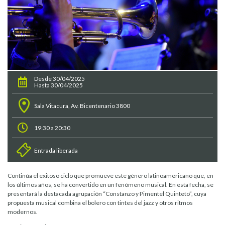
Desde 30/04/2025
Hasta 30/04/2025
Sala Vitacura, Av. Bicentenario 3800
19:30 a 20:30
Entrada liberada
Continúa el exitoso ciclo que promueve este género latinoamericano que, en
los últimos años, se ha convertido en un fenómeno musical. En esta fecha, se
presentará la destacada agrupación “Constanzo y Pimentel Quinteto”, cuya
propuesta musical combina el bolero con tintes del jazz y otros ritmos
modernos.