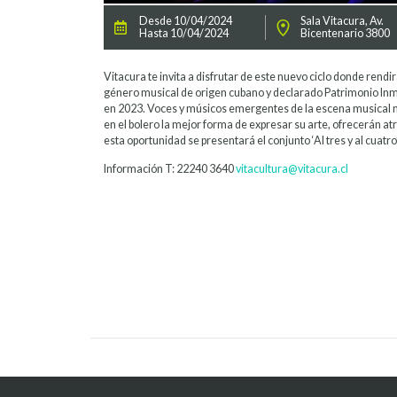
Desde 10/04/2024
Sala Vitacura, Av.
Hasta 10/04/2024
Bicentenario 3800
Vitacura te invita a disfrutar de este nuevo ciclo donde rendirá
género musical de origen cubano y declarado Patrimonio In
en 2023. Voces y músicos emergentes de la escena musical 
en el bolero la mejor forma de expresar su arte, ofrecerán at
esta oportunidad se presentará el conjunto ‘Al tres y al cuatro’
Información T: 22240 3640
vitacultura@vitacura.cl