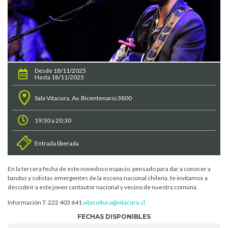
Desde 18/11/2025
Hasta 18/11/2025
Sala Vitacura, Av. Bicentenario 3800
19:30 a 20:30
Entrada liberada
En la tercera fecha de este novedoso espacio, pensado para dar a conocer a
bandas y solistas emergentes de la escena nacional chilena, te invitamos a
descubrir a este joven cantautor nacional y vecino de nuestra comuna.
Información T: 222 403 641
vitacultura@vitacura.cl
FECHAS DISPONIBLES