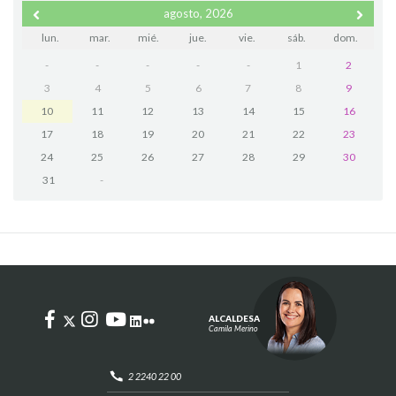
agosto, 2026
lun.
mar.
mié.
jue.
vie.
sáb.
dom.
-
-
-
-
-
1
2
3
4
5
6
7
8
9
10
11
12
13
14
15
16
17
18
19
20
21
22
23
24
25
26
27
28
29
30
31
-
ALCALDESA
Camila Merino
2 2240 22 00