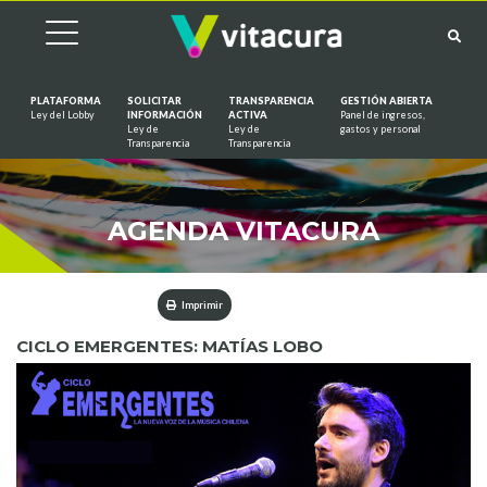
PLATAFORMA
SOLICITAR
TRANSPARENCIA
GESTIÓN ABIERTA
Ley del Lobby
INFORMACIÓN
ACTIVA
Panel de ingresos,
Ley de
Ley de
gastos y personal
Saltar al contenido
Transparencia
Transparencia
AGENDA VITACURA
Imprimir
CICLO EMERGENTES: MATÍAS LOBO