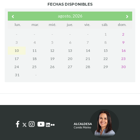
FECHAS DISPONIBLES
agosto, 2026
lun.
mar.
mié.
jue.
vie.
sáb.
dom.
-
-
-
-
-
1
2
3
4
5
6
7
8
9
10
11
12
13
14
15
16
17
18
19
20
21
22
23
24
25
26
27
28
29
30
31
-
ALCALDESA
Camila Merino