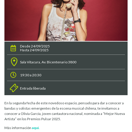
Desde 24/09/2025
Hasta 24/09/2025
Sala Vitacura, Av. Bicentenario 3800
19:30 a 20:30
Entrada liberada
En la segunda fecha de este novedoso espacio, pensado para dar a conocer a
bandas y solistas emergentes de la escena musical chilena, te invitamos a
conocer a Olivia García, joven cantautora nacional, nominada a “Mejor Nueva
Artista” en los Premios Pulsar 2025.
Más información
aquí.