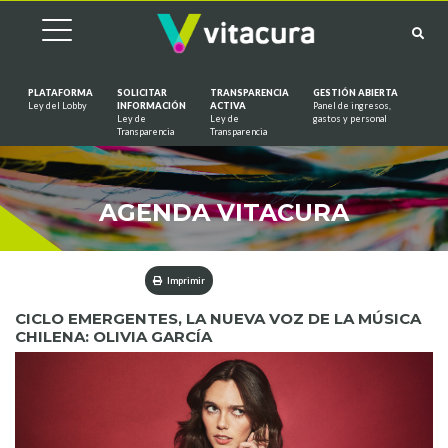
PLATAFORMA
SOLICITAR
TRANSPARENCIA
GESTIÓN ABIERTA
Ley del Lobby
INFORMACIÓN
ACTIVA
Panel de ingresos,
Ley de
Ley de
gastos y personal
Saltar al contenido
Transparencia
Transparencia
AGENDA VITACURA
Imprimir
CICLO EMERGENTES, LA NUEVA VOZ DE LA MÚSICA
CHILENA: OLIVIA GARCÍA