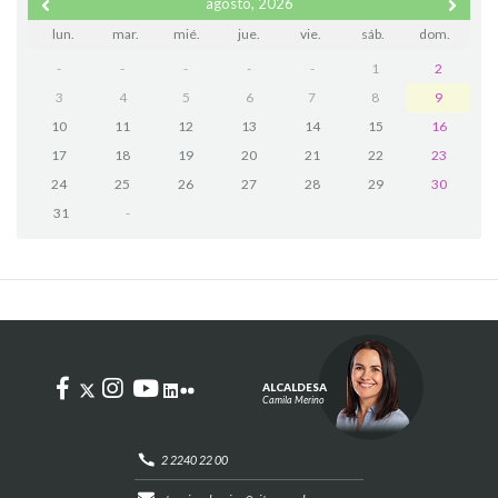
agosto, 2026
lun.
mar.
mié.
jue.
vie.
sáb.
dom.
-
-
-
-
-
1
2
3
4
5
6
7
8
9
10
11
12
13
14
15
16
17
18
19
20
21
22
23
24
25
26
27
28
29
30
31
-
ALCALDESA
Camila Merino
2 2240 22 00