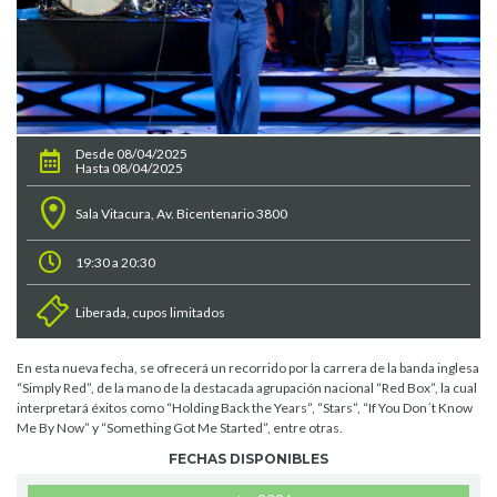
Desde 08/04/2025
Hasta 08/04/2025
Sala Vitacura, Av. Bicentenario 3800
19:30 a 20:30
Liberada, cupos limitados
En esta nueva fecha, se ofrecerá un recorrido por la carrera de la banda inglesa
“Simply Red”, de la mano de la destacada agrupación nacional “Red Box”, la cual
interpretará éxitos como “Holding Back the Years”, “Stars”, “If You Don´t Know
Me By Now” y “Something Got Me Started”, entre otras.
FECHAS DISPONIBLES