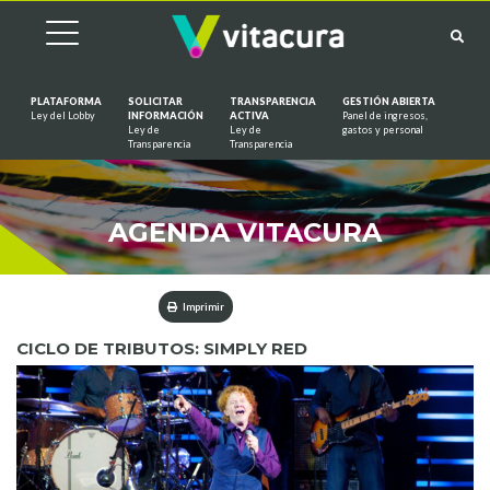
PLATAFORMA
SOLICITAR
TRANSPARENCIA
GESTIÓN ABIERTA
Ley del Lobby
INFORMACIÓN
ACTIVA
Panel de ingresos,
Ley de
Ley de
gastos y personal
Saltar al contenido
Transparencia
Transparencia
AGENDA VITACURA
Imprimir
CICLO DE TRIBUTOS: SIMPLY RED