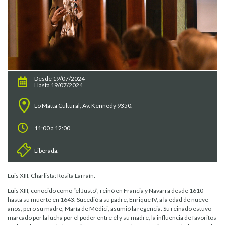
Desde 19/07/2024
Hasta 19/07/2024
Lo Matta Cultural, Av. Kennedy 9350.
11:00 a 12:00
Liberada.
Luis XIII. Charlista: Rosita Larraín.
Luis XIII, conocido como “el Justo”, reinó en Francia y Navarra desde 1610
hasta su muerte en 1643. Sucedió a su padre, Enrique IV, a la edad de nueve
años, pero su madre, María de Médici, asumió la regencia. Su reinado estuvo
marcado por la lucha por el poder entre él y su madre, la influencia de favoritos