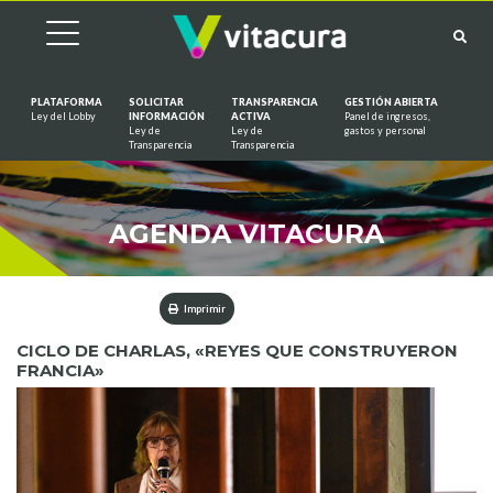
PLATAFORMA
SOLICITAR
TRANSPARENCIA
GESTIÓN ABIERTA
Ley del Lobby
INFORMACIÓN
ACTIVA
Panel de ingresos,
Ley de
Ley de
gastos y personal
Saltar al contenido
Transparencia
Transparencia
AGENDA VITACURA
Imprimir
CICLO DE CHARLAS, «REYES QUE CONSTRUYERON
FRANCIA»