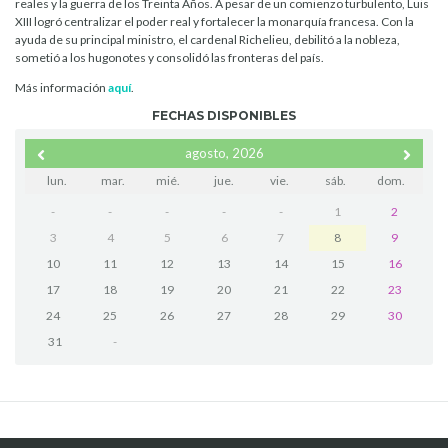
reales y la guerra de los Treinta Años. A pesar de un comienzo turbulento, Luis
XIII logró centralizar el poder real y fortalecer la monarquía francesa. Con la
ayuda de su principal ministro, el cardenal Richelieu, debilitó a la nobleza,
sometió a los hugonotes y consolidó las fronteras del país.
Más información
aquí
.
FECHAS DISPONIBLES
agosto, 2026
lun.
mar.
mié.
jue.
vie.
sáb.
dom.
-
-
-
-
-
1
2
3
4
5
6
7
8
9
10
11
12
13
14
15
16
17
18
19
20
21
22
23
24
25
26
27
28
29
30
31
-