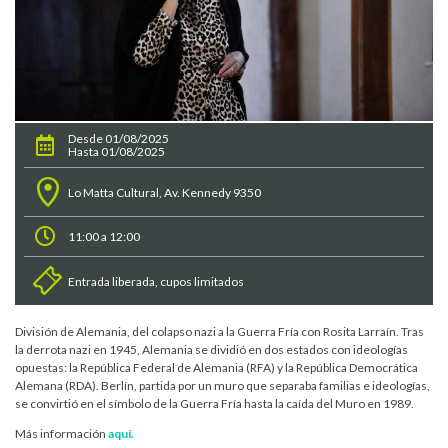
Desde 01/08/2025
Hasta 01/08/2025
Lo Matta Cultural, Av. Kennedy 9350
11:00 a 12:00
Entrada liberada, cupos limitados
División de Alemania, del colapso nazi a la Guerra Fría con Rosita Larraín. Tras
la derrota nazi en 1945, Alemania se dividió en dos estados con ideologías
opuestas: la República Federal de Alemania (RFA) y la República Democrática
Alemana (RDA). Berlín, partida por un muro que separaba familias e ideologías,
se convirtió en el símbolo de la Guerra Fría hasta la caída del Muro en 1989.
Más información
aquí.