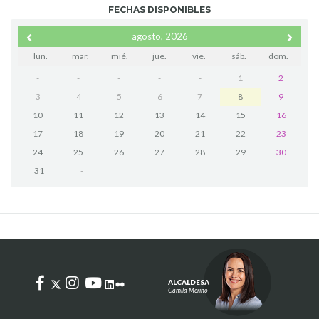
FECHAS DISPONIBLES
agosto, 2026
lun.
mar.
mié.
jue.
vie.
sáb.
dom.
-
-
-
-
-
1
2
3
4
5
6
7
8
9
10
11
12
13
14
15
16
17
18
19
20
21
22
23
24
25
26
27
28
29
30
31
-
ALCALDESA
Camila Merino