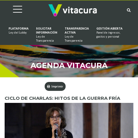
PLATAFORMA
SOLICITAR
TRANSPARENCIA
GESTIÓN ABIERTA
Ley del Lobby
INFORMACIÓN
ACTIVA
Panel de ingresos,
Ley de
Ley de
gastos y personal
Saltar al contenido
Transparencia
Transparencia
AGENDA VITACURA
Imprimir
CICLO DE CHARLAS: HITOS DE LA GUERRA FRÍA​