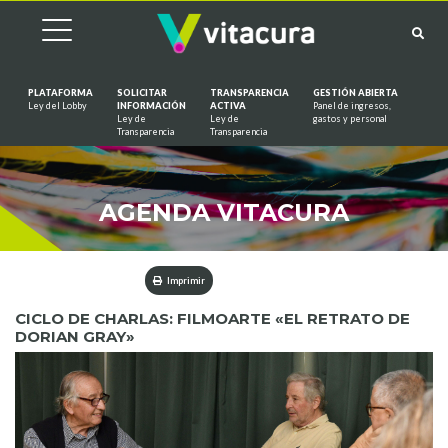
PLATAFORMA
SOLICITAR
TRANSPARENCIA
GESTIÓN ABIERTA
Ley del Lobby
INFORMACIÓN
ACTIVA
Panel de ingresos,
Ley de
Ley de
gastos y personal
Saltar al contenido
Transparencia
Transparencia
AGENDA VITACURA
Imprimir
CICLO DE CHARLAS: FILMOARTE «EL RETRATO DE
DORIAN GRAY»