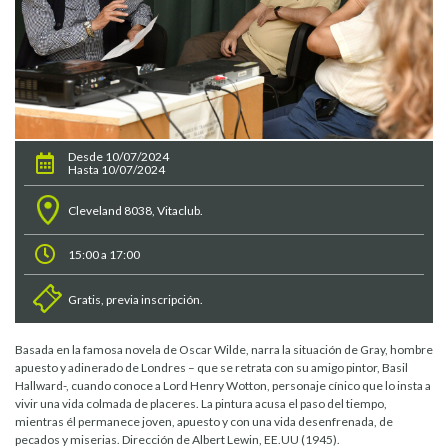
Desde 10/07/2024
Hasta 10/07/2024
Cleveland 8038, Vitaclub.
15:00 a 17:00
Gratis, previa inscripción.
Basada en la famosa novela de Oscar Wilde, narra la situación de Gray, hombre
apuesto y adinerado de Londres – que se retrata con su amigo pintor, Basil
Hallward-, cuando conoce a Lord Henry Wotton, personaje cínico que lo insta a
vivir una vida colmada de placeres. La pintura acusa el paso del tiempo,
mientras él permanece joven, apuesto y con una vida desenfrenada, de
pecados y miserias. Dirección de Albert Lewin, EE.UU (1945).